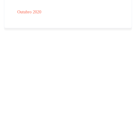
Outubro 2020
E-mail:
assibercom@ics.uminho.pt